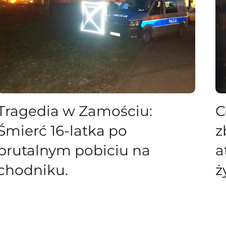
Tragedia w Zamościu:
C
Śmierć 16-latka po
z
brutalnym pobiciu na
a
chodniku.
ż